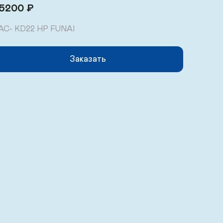
5200
₽
AC- KD22 HP FUNAI
Заказать