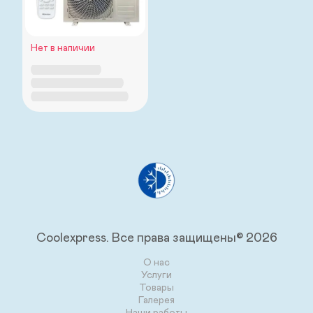
Нет в наличии
H
I
S
E
N
S
E
Сoolexpress.
Все права защищены© 2026
О нас
Услуги
Товары
Галерея